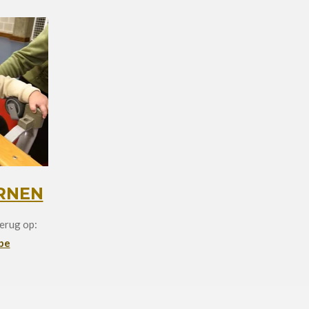
RNEN
terug op:
be